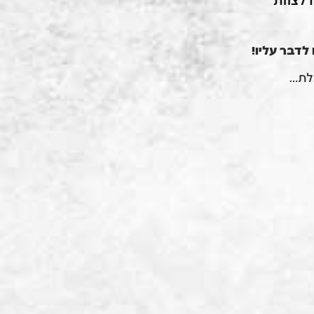
 לצוות
לדבר עליו!
כלת…